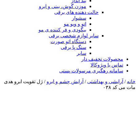
بند انداز
موزن گوش، بینی و ابرو
حالت دهنده های برقی
سشوار
اتو و ویو مو
بیگودی و فر کننده ی مو
سایر لوازم شخصی برقی
دستگاه اتو صورت
سنگ پا برقی
سایر
محصولات تخفیف دار
تماس با ویژوکالا
سامانه رهگیری مرسولات پستی
خانه
/
آرایشی و بهداشتی
/
آرایش چشم و ابرو
/ ژل تقویت ابرو هدی
مات می کد ۰۳۸