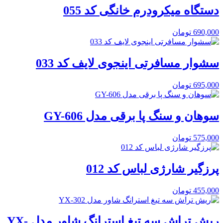
دستگاه میکرودرم خانگی کد 055
690,000
تومان
سشوار مسافرتی اینجوی لایف کد 033
695,000
تومان
سوهان و سنگ پا برقی مدل GY-606
575,000
تومان
پرزگیر شارژی لباس کد 012
455,000
تومان
ریش تراش سه تیغ استرانگ شاور مدل YX-