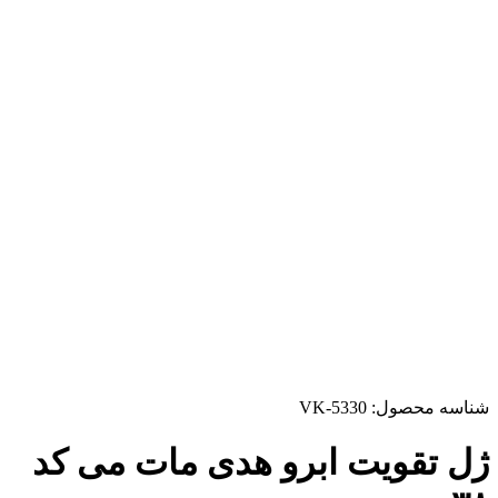
شناسه محصول:
VK-5330
ژل تقویت ابرو هدی مات می کد