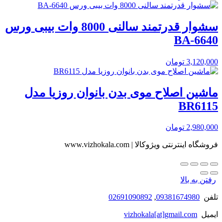
سشوار قدرتمند سالنی 8000 وات بیبی ورس
BA-6640
3,120,000
تومان
ماشین اصلاح موی بدن بانوان روزیا مدل
BR6115
2,980,000
تومان
فروشگاه اینترنتی ویژوکالا | www.vizhokala.com
رفتن به بالا
تلفن
09381674980
,
02691090892
ایمیل
vizhokala[at]gmail.com