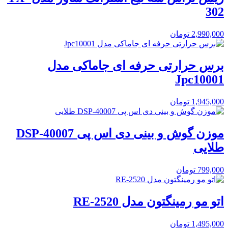
302
2,990,000
تومان
برس حرارتی حرفه ای جاماکی مدل
Jpc10001
1,945,000
تومان
موزن گوش و بینی دی اس پی DSP-40007
طلایی
799,000
تومان
اتو مو رمینگتون مدل RE-2520
1,495,000
تومان