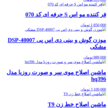
فر کننده مو اس S حرفه ای کد 070
1,850,000
تومان
موزن گوش و بینی دی اس پی DSP-40007
مشکی
889,000
تومان
ماشین اصلاح موی سر و صورت روزیا مدل
hq396
3,100,000
تومان
ماشین اصلاح خط زن T9