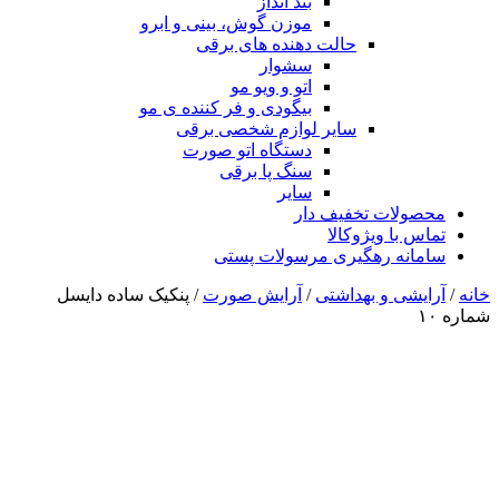
بند انداز
موزن گوش، بینی و ابرو
حالت دهنده های برقی
سشوار
اتو و ویو مو
بیگودی و فر کننده ی مو
سایر لوازم شخصی برقی
دستگاه اتو صورت
سنگ پا برقی
سایر
محصولات تخفیف دار
تماس با ویژوکالا
سامانه رهگیری مرسولات پستی
خانه
/
آرایشی و بهداشتی
/
آرایش صورت
/ پنکیک ساده دایسل
شماره ۱۰