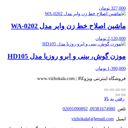
327,000
تومان
ماشین اصلاح خط زن وایر مدل WA-0202
2,120,000
تومان
موزن گوش، بینی و ابرو روزیا مدل HD105
1,390,000
تومان
فروشگاه اینترنتی ویژوکالا | www.vizhokala.com
رفتن به بالا
تلفن
09381674980
,
02691090892
ایمیل
vizhokala[at]gmail.com