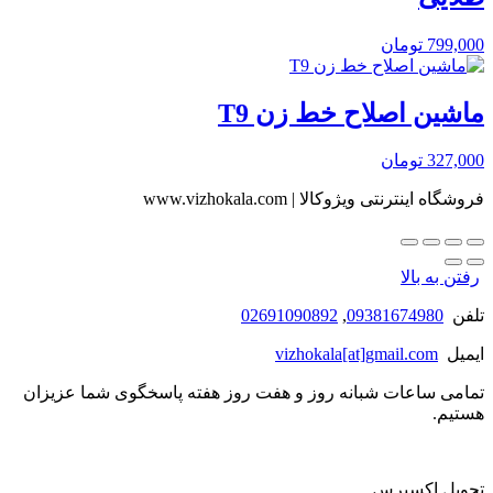
799,000
تومان
ماشین اصلاح خط زن T9
327,000
تومان
فروشگاه اینترنتی ویژوکالا | www.vizhokala.com
رفتن به بالا
تلفن
09381674980
,
02691090892
ایمیل
vizhokala[at]gmail.com
تمامی ساعات شبانه روز و هفت روز هفته پاسخگوی شما عزیزان
هستیم.
تحویل اکسپرس