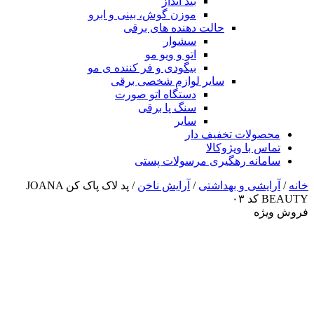
بند انداز
موزن گوش، بینی و ابرو
حالت دهنده های برقی
سشوار
اتو و ویو مو
بیگودی و فر کننده ی مو
سایر لوازم شخصی برقی
دستگاه اتو صورت
سنگ پا برقی
سایر
محصولات تخفیف دار
تماس با ویژوکالا
سامانه رهگیری مرسولات پستی
خانه
/
آرایشی و بهداشتی
/
آرایش ناخن
/ پد لاک پاک کن JOANA
BEAUTY کد ۰۳
فروش ویژه