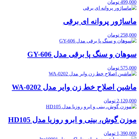
499,000
تومان
ماساژور پروانه ای برقی
258,000
تومان
سوهان و سنگ پا برقی مدل GY-606
575,000
تومان
ماشین اصلاح خط زن وایر مدل WA-0202
2,120,000
تومان
موزن گوش، بینی و ابرو روزیا مدل HD105
1,390,000
تومان