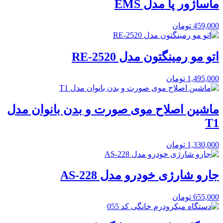
ماساژور پا مدل EMS
459,000
تومان
اتو مو رمینگتون مدل RE-2520
1,495,000
تومان
ماشین اصلاح موی صورت و بدن بانوان مدل
T1
1,330,000
تومان
جارو شارژی خودرو مدل AS-228
655,000
تومان