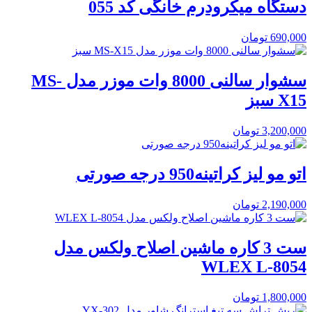
دستگاه میکرودرم خانگی کد 055
690,000
تومان
سشوار سالنی 8000 وات موزر مدل MS-
X15 سبز
3,200,000
تومان
اتو مو لیز کراتینه950 درجه صورتی
2,190,000
تومان
ست 3 کاره ماشین اصلاح ولکس مدل
WLEX L-8054
1,800,000
تومان