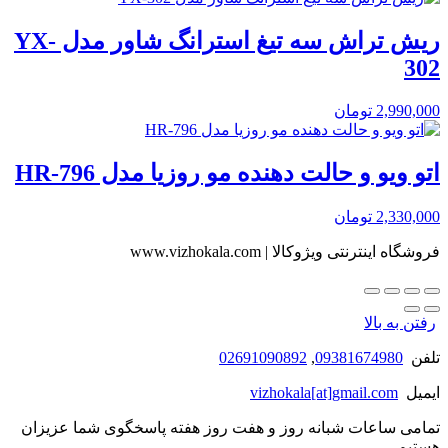
ریش تراش سه تیغ استرانگ شاور مدل YX-
302
2,990,000
تومان
اتو ویو و حالت دهنده مو روزیا مدل HR-796
2,330,000
تومان
فروشگاه اینترنتی ویژوکالا | www.vizhokala.com
رفتن به بالا
تلفن
09381674980
,
02691090892
ایمیل
vizhokala[at]gmail.com
تمامی ساعات شبانه روز و هفت روز هفته پاسخگوی شما عزیزان
هستیم.