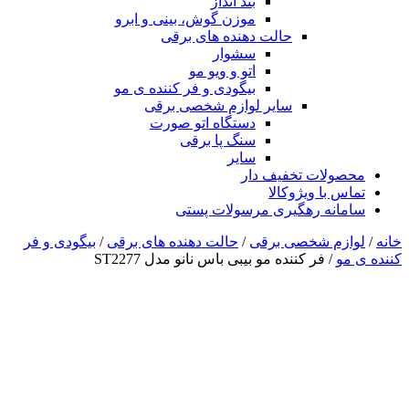
بند انداز
موزن گوش، بینی و ابرو
حالت دهنده های برقی
سشوار
اتو و ویو مو
بیگودی و فر کننده ی مو
سایر لوازم شخصی برقی
دستگاه اتو صورت
سنگ پا برقی
سایر
محصولات تخفیف دار
تماس با ویژوکالا
سامانه رهگیری مرسولات پستی
خانه
/
لوازم شخصی برقی
/
حالت دهنده های برقی
/
بیگودی و فر
کننده ی مو
/ فر کننده مو بیبی باس نانو مدل ST2277