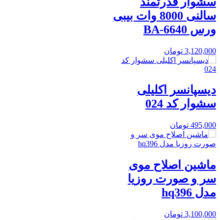
سشوار قدرتمند
سالنی 8000 وات بیبی
ورس BA-6640
3,120,000
تومان
دیسپانسر اکلیلی
سشوار کد 024
495,000
تومان
ماشین اصلاح موی
سر و صورت روزیا
مدل hq396
3,100,000
تومان