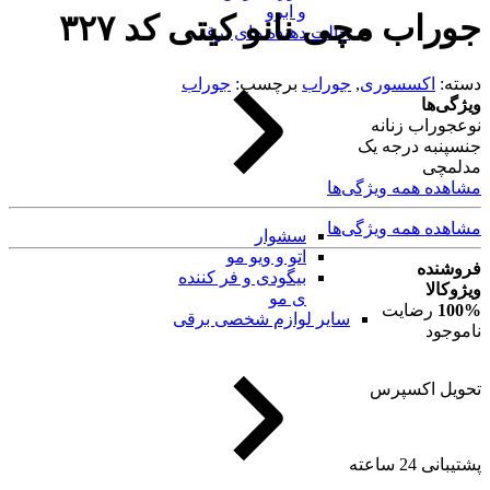
و ابرو
جوراب مچی نانو کیتی کد ۳۲۷
حالت دهنده های برقی
دسته:
اکسسوری
,
جوراب
برچسب:
جوراب
ویژگی‌ها
نوع
جوراب زنانه
جنس
پنبه درجه یک
مدل
مچی
مشاهده همه ویژگی‌ها
مشاهده همه ویژگی‌ها
سشوار
اتو و ویو مو
فروشنده
بیگودی و فر کننده
ویژوکالا
ی مو
100%
رضایت
سایر لوازم شخصی برقی
ناموجود
تحویل اکسپرس
پشتیبانی 24 ساعته