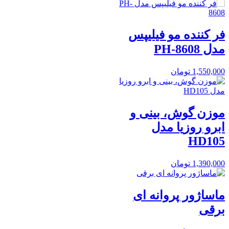
فر کننده مو فیلیپس
مدل PH-8608
1,550,000
تومان
موزن گوش، بینی و
ابرو روزیا مدل
HD105
1,390,000
تومان
ماساژور پروانه ای
برقی