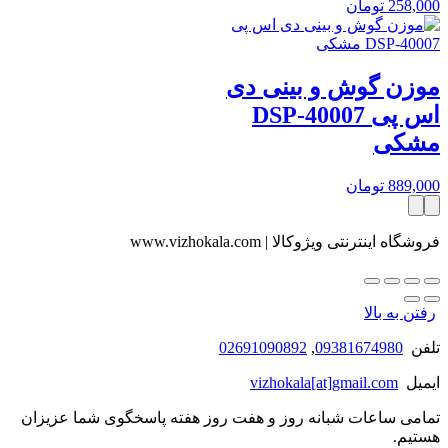
258,000
تومان
موزن گوش و بینی دی
اس پی DSP-40007
مشکی
889,000
تومان
فروشگاه اینترنتی ویژوکالا | www.vizhokala.com
رفتن به بالا
تلفن
09381674980
,
02691090892
ایمیل
vizhokala[at]gmail.com
تمامی ساعات شبانه روز و هفت روز هفته پاسخگوی شما عزیزان
هستیم.